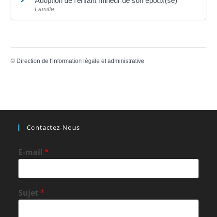
Adoption de l'enfant mineur de son époux(se)
Famille
©
Direction de l'information légale et administrative
Contactez-Nous
E-mail
*
Sujet
*