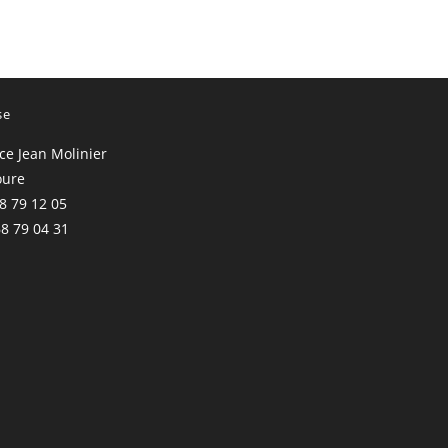
se
ace Jean Molinier
oure
68 79 12 05
68 79 04 31