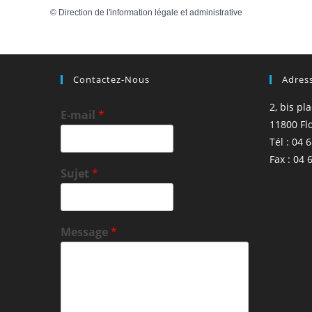
©
Direction de l'information légale et administrative
Contactez-Nous
Adres
2, bis pl
E-mail
*
11800 Fl
Tél : 04 
Fax : 04 
Sujet
*
Message
*