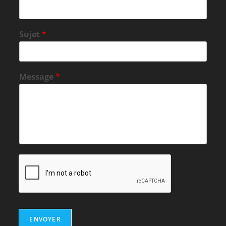
Sujet
*
Message
*
ENVOYER