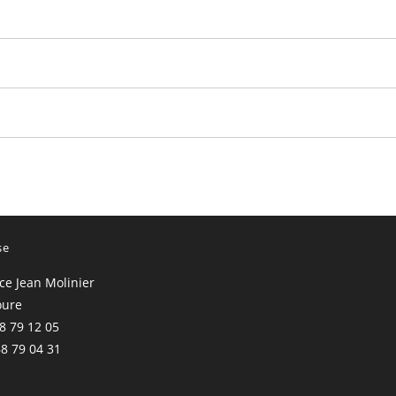
se
ace Jean Molinier
oure
68 79 12 05
68 79 04 31