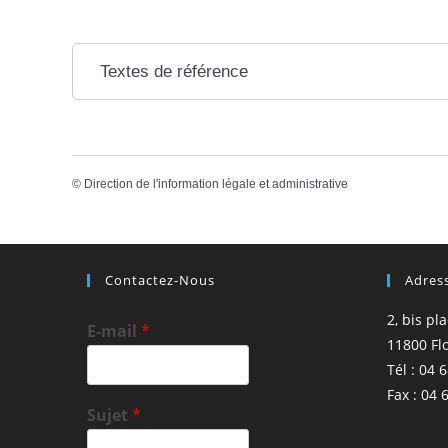
Textes de référence
©
Direction de l'information légale et administrative
Contactez-Nous
Adres
2, bis pl
E-mail
*
11800 Fl
Tél : 04 
Fax : 04 
Sujet
*