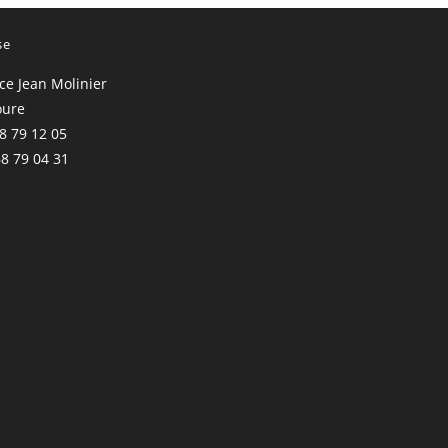
se
ace Jean Molinier
oure
68 79 12 05
68 79 04 31