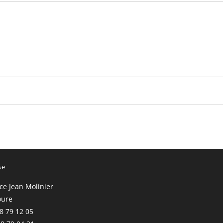
se
ace Jean Molinier
oure
68 79 12 05