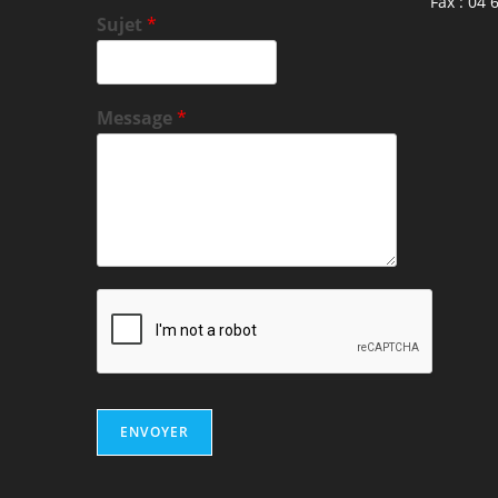
Fax : 04 
Sujet
*
Message
*
ENVOYER