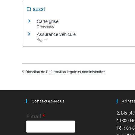
Et aussi
Carte grise
Transports
Assurance véhicule
Argent
©
Direction de l'information légale et administrative
Contactez-Nous
Adres
2, bis pl
E-mail
*
11800 Fl
Tél : 04 