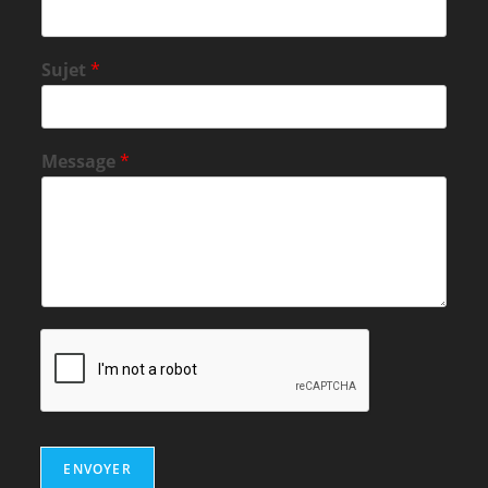
Sujet
*
Message
*
ENVOYER