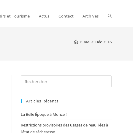
Toggle
sirs et Tourisme
Actus
Contact
Archives
website
>
AM
>
Déc
>
16
search
Press
Escape
to
Articles Récents
close
the
La Belle Époque à Monze !
search
panel.
Restrictions provisoires des usages de l’eau liées à
l’état de sècheresse