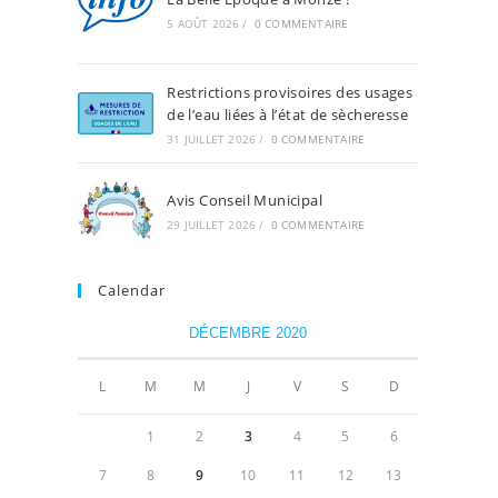
5 AOÛT 2026
/
0 COMMENTAIRE
Restrictions provisoires des usages
de l’eau liées à l’état de sècheresse
31 JUILLET 2026
/
0 COMMENTAIRE
Avis Conseil Municipal
29 JUILLET 2026
/
0 COMMENTAIRE
Calendar
DÉCEMBRE 2020
L
M
M
J
V
S
D
1
2
3
4
5
6
7
8
9
10
11
12
13