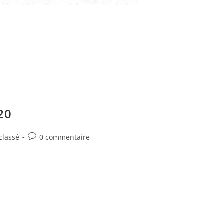
20
Commentaires
classé
0 commentaire
:
de
la
publication :