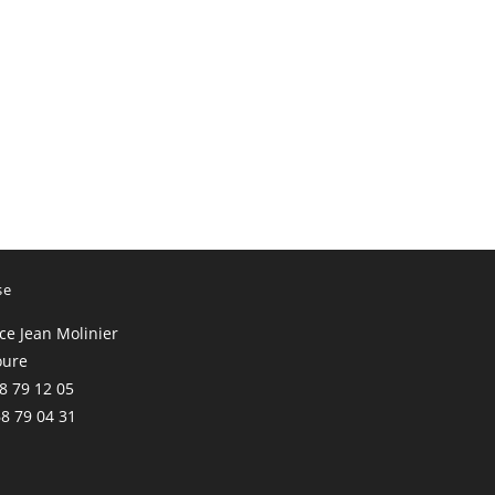
se
ace Jean Molinier
oure
68 79 12 05
68 79 04 31