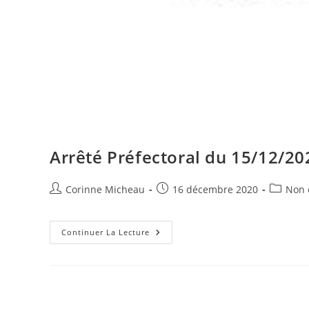
Arrêté Préfectoral du 15/12/20
Auteur/autrice
Publication
Post
Corinne Micheau
16 décembre 2020
Non 
de
publiée :
category
la
publication :
Arrêté
Continuer La Lecture
Préfectoral
Du
15/12/2020