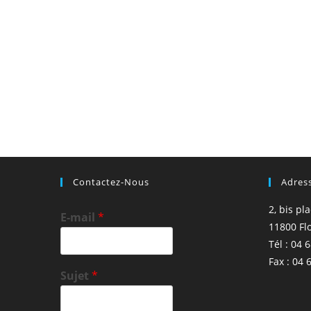
Contactez-Nous
Adres
2, bis pl
E-mail
*
11800 Fl
Tél : 04 
Fax : 04 
Sujet
*