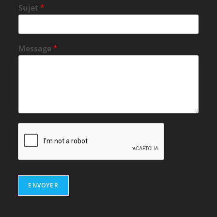
Sujet
*
Message
*
ENVOYER