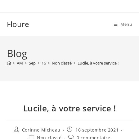
Skip
to
content
Floure
Menu
Blog
>
AM
>
Sep
>
16
>
Non classé
>
Lucile, à votre service !
Lucile, à votre service !
Auteur/autrice
Publication
Corinne Micheau
16 septembre 2021
de
publiée :
Post
Commentaires
Non classé
0 commentaire