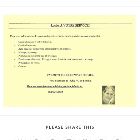
la
category:
de
publication :
la
publication :
PARTAGER
PLEASE SHARE THIS
CE
CONTENU