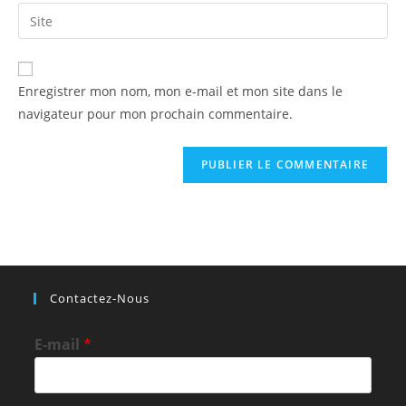
email
Saisir
to
address
l’URL
comment
to
de
comment
votre
Enregistrer mon nom, mon e-mail et mon site dans le
site
navigateur pour mon prochain commentaire.
(facultatif)
Contactez-Nous
E-mail
*