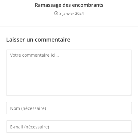
Ramassage des encombrants
3 janvier 2024
Laisser un commentaire
Comment
Enter
your
name
Enter
or
your
username