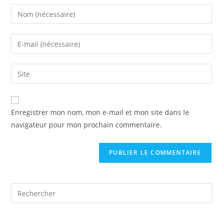
Enter
your
name
Enter
or
your
username
email
Saisir
to
address
l’URL
comment
to
de
comment
votre
Enregistrer mon nom, mon e-mail et mon site dans le
site
navigateur pour mon prochain commentaire.
(facultatif)
Pre
Es
to