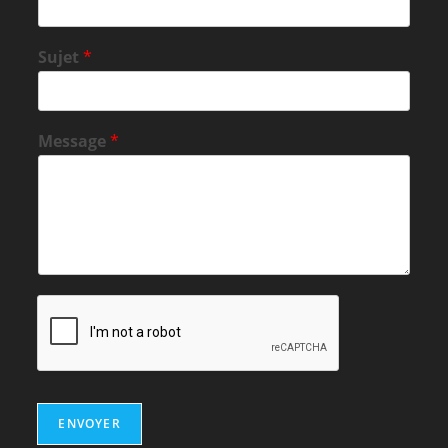
Sujet
*
Message
*
ENVOYER