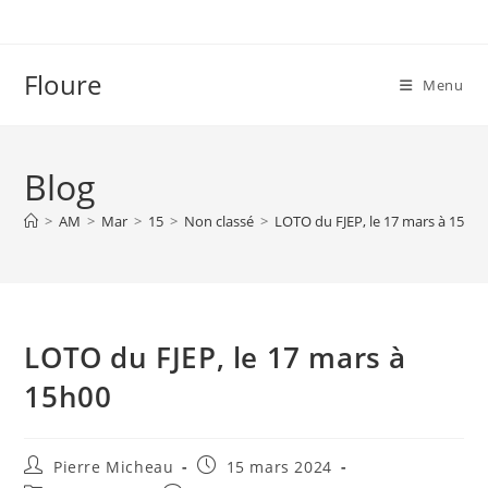
Skip
to
content
Floure
Menu
Blog
>
AM
>
Mar
>
15
>
Non classé
>
LOTO du FJEP, le 17 mars à 15h0
LOTO du FJEP, le 17 mars à
15h00
Auteur/autrice
Publication
Pierre Micheau
15 mars 2024
de
publiée :