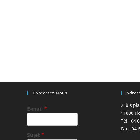
Contactez-Nous
Adres
2, bis pl
E-mail
*
11800 Fl
Tél : 04 
Fax : 04 
Sujet
*