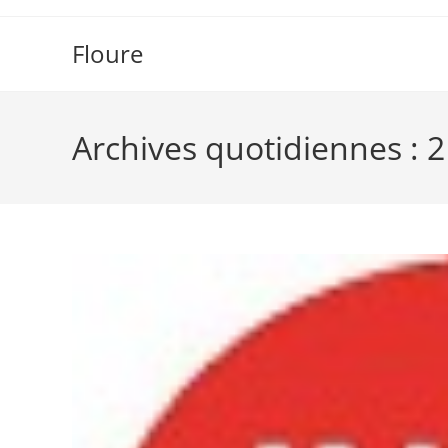
Skip
to
Floure
content
Archives quotidiennes : 