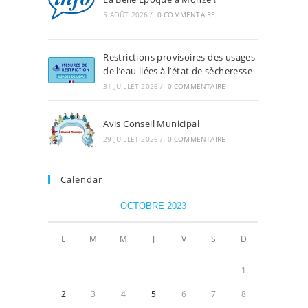
5 AOÛT 2026
/
0 COMMENTAIRE
Restrictions provisoires des usages
de l’eau liées à l’état de sècheresse
31 JUILLET 2026
/
0 COMMENTAIRE
Avis Conseil Municipal
29 JUILLET 2026
/
0 COMMENTAIRE
Calendar
OCTOBRE 2023
L
M
M
J
V
S
D
1
2
3
4
5
6
7
8