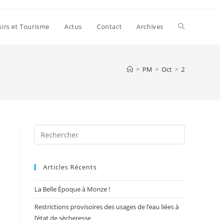
Toggle
sirs et Tourisme
Actus
Contact
Archives
website
>
PM
>
Oct
>
2
search
Press
Escape
to
Articles Récents
close
the
La Belle Époque à Monze !
search
panel.
Restrictions provisoires des usages de l’eau liées à
l’état de sècheresse