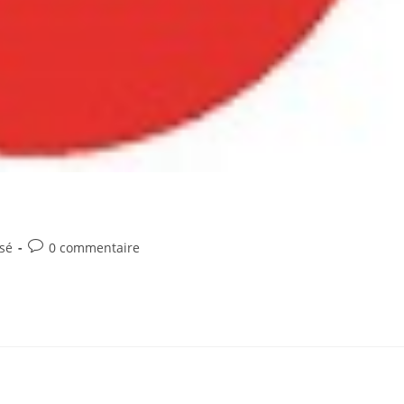
Commentaires
sé
0 commentaire
de
la
publication :