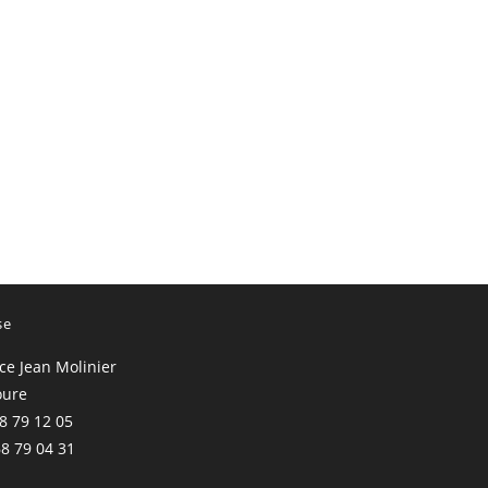
se
ace Jean Molinier
oure
68 79 12 05
68 79 04 31