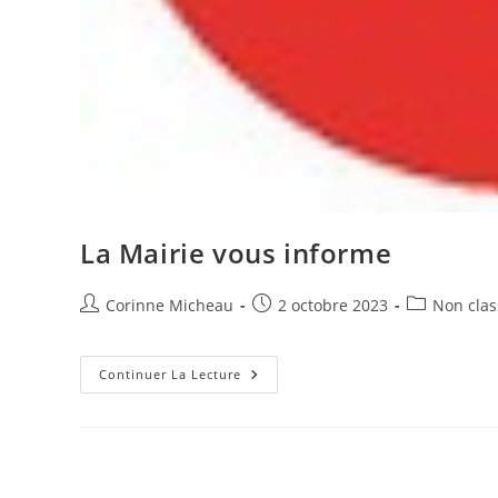
La Mairie vous informe
Auteur/autrice
Publication
Post
Corinne Micheau
2 octobre 2023
Non clas
de
publiée :
category:
la
publication :
La
Continuer La Lecture
Mairie
Vous
Informe