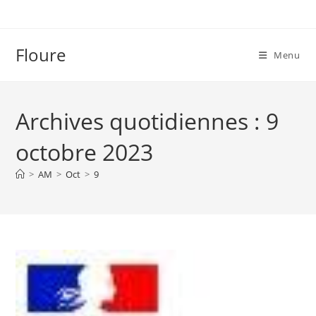
Skip
to
content
Floure
Menu
Archives quotidiennes : 9
octobre 2023
>
AM
>
Oct
>
9