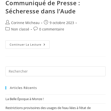
Communiqué de Presse :
Sécheresse dans l’Aude
Auteur/autrice
Publication
Corinne Micheau
9 octobre 2023
de
publiée :
Post
Commentaires
Non classé
0 commentaire
la
category:
de
publication :
la
publication :
Communiqué
Continuer La Lecture
De
Presse
:
Sécheresse
Dans
L’Aude
Pre
Es
to
Articles Récents
clo
the
La Belle Époque à Monze !
sea
pan
Restrictions provisoires des usages de l’eau liées à l’état de