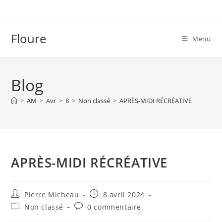
Skip
to
content
Floure
Menu
Blog
>
AM
>
Avr
>
8
>
Non classé
>
APRÈS-MIDI RÉCRÉATIVE
APRÈS-MIDI RÉCRÉATIVE
Auteur/autrice
Publication
Pierre Micheau
8 avril 2024
de
publiée :
Post
Commentaires
Non classé
0 commentaire
la
category:
de
publication :