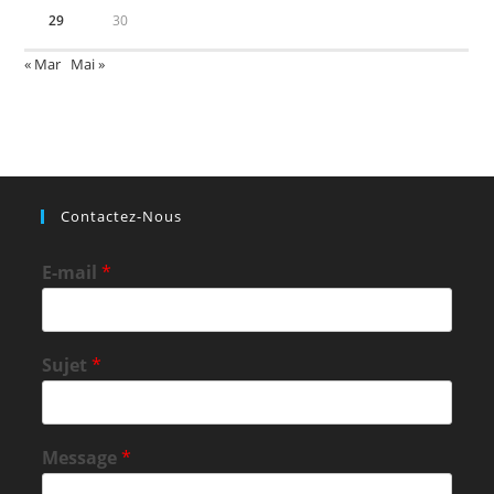
29
30
« Mar
Mai »
Contactez-Nous
E-mail
*
Sujet
*
Message
*