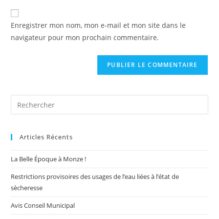
to
de
comment
votre
Enregistrer mon nom, mon e-mail et mon site dans le
site
navigateur pour mon prochain commentaire.
(facultatif)
Pre
Es
to
Articles Récents
clo
the
La Belle Époque à Monze !
sea
pan
Restrictions provisoires des usages de l’eau liées à l’état de
sècheresse
Avis Conseil Municipal