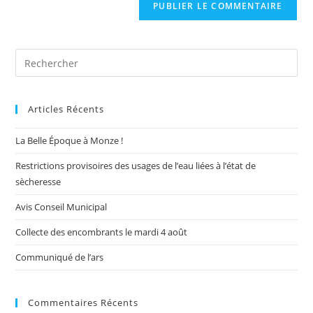
Pre
Es
to
Articles Récents
clo
the
La Belle Époque à Monze !
sea
pan
Restrictions provisoires des usages de l’eau liées à l’état de
sècheresse
Avis Conseil Municipal
Collecte des encombrants le mardi 4 août
Communiqué de l’ars
Commentaires Récents