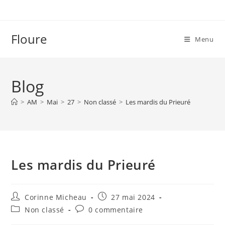
Skip
to
content
Floure
Menu
Blog
>
AM
>
Mai
>
27
>
Non classé
>
Les mardis du Prieuré
Les mardis du Prieuré
Auteur/autrice
Publication
Corinne Micheau
27 mai 2024
de
publiée :
Post
Commentaires
Non classé
0 commentaire
la
category:
de
publication :