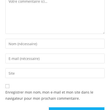
Enter
your
name
Enter
or
your
username
email
Saisir
to
address
l’URL
comment
to
de
comment
votre
Enregistrer mon nom, mon e-mail et mon site dans le
site
navigateur pour mon prochain commentaire.
(facultatif)