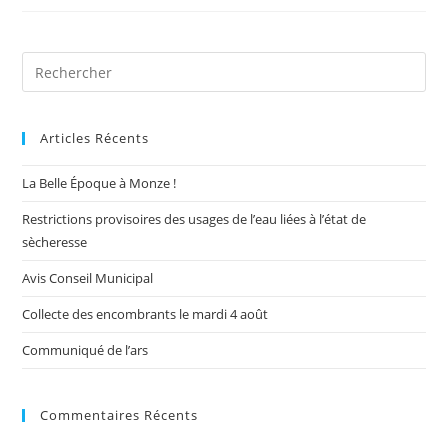
Pre
Es
to
Articles Récents
clo
the
La Belle Époque à Monze !
sea
pan
Restrictions provisoires des usages de l’eau liées à l’état de
sècheresse
Avis Conseil Municipal
Collecte des encombrants le mardi 4 août
Communiqué de l’ars
Commentaires Récents