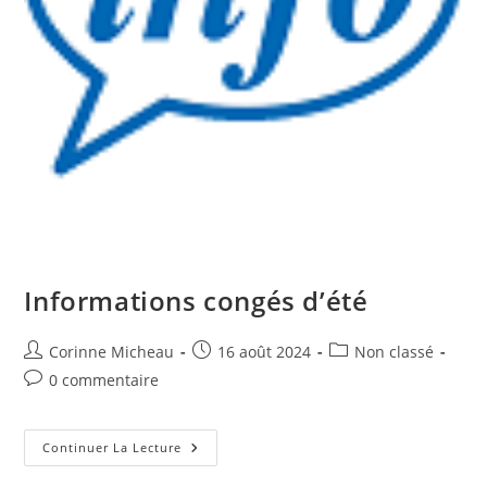
Informations congés d’été
Auteur/autrice
Publication
Post
Corinne Micheau
16 août 2024
Non classé
de
publiée :
category:
Commentaires
0 commentaire
la
de
publication :
la
publication :
Informations
Continuer La Lecture
Congés
D’été