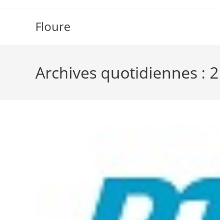
Skip
to
Floure
content
Archives quotidiennes : 