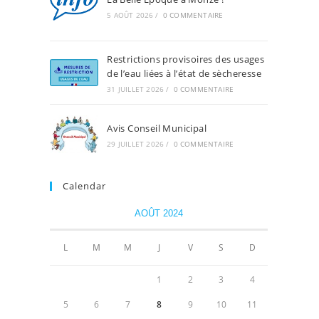
5 AOÛT 2026
/
0 COMMENTAIRE
Restrictions provisoires des usages
de l’eau liées à l’état de sècheresse
31 JUILLET 2026
/
0 COMMENTAIRE
Avis Conseil Municipal
29 JUILLET 2026
/
0 COMMENTAIRE
Calendar
AOÛT 2024
L
M
M
J
V
S
D
1
2
3
4
5
6
7
8
9
10
11