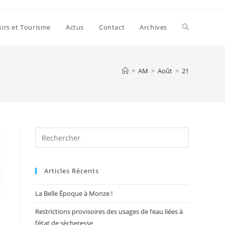
Toggle
sirs et Tourisme
Actus
Contact
Archives
website
>
AM
>
Août
>
21
search
Press
Escape
to
Articles Récents
close
the
La Belle Époque à Monze !
search
panel.
Restrictions provisoires des usages de l’eau liées à
l’état de sècheresse