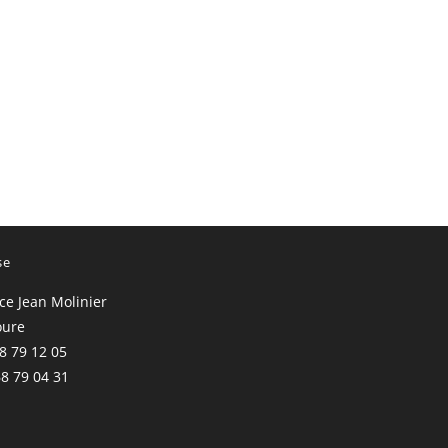
se
ace Jean Molinier
oure
68 79 12 05
68 79 04 31