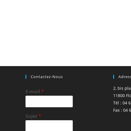
Contactez-Nous
Adres
2, bis pl
E-mail
*
11800 Fl
Tél : 04 
Fax : 04 
Sujet
*