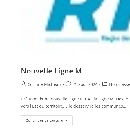
Nouvelle Ligne M
Auteur/autrice
Publication
Post
Corinne Micheau
21 août 2024
Non class
de
publiée :
category:
la
Création d'une nouvelle Ligne RTCA : la Ligne M. Dès le
publication :
vers l'Est du territoire. Elle desservira les communes…
Nouvelle
Continuer La Lecture
Ligne
M