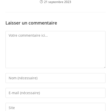
21 septembre 2023
Laisser un commentaire
Comment
Enter
your
name
Enter
or
your
username
email
Saisir
to
address