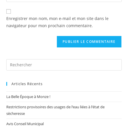
l’URL
comment
to
de
comment
votre
Enregistrer mon nom, mon e-mail et mon site dans le
site
navigateur pour mon prochain commentaire.
(facultatif)
Pre
Es
to
Articles Récents
clo
the
La Belle Époque à Monze !
sea
pan
Restrictions provisoires des usages de l’eau liées à l’état de
sècheresse
Avis Conseil Municipal