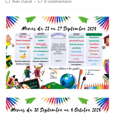
Post
Commentaires
Non classé
0 commentaire
la
category:
de
publication :
la
publication :