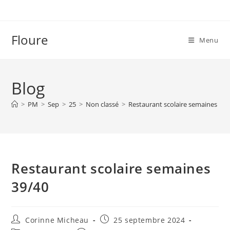
Skip
to
content
Floure
Menu
Blog
>
PM
>
Sep
>
25
>
Non classé
>
Restaurant scolaire semaines 39/
Restaurant scolaire semaines
39/40
Auteur/autrice
Publication
Corinne Micheau
25 septembre 2024
de
publiée :