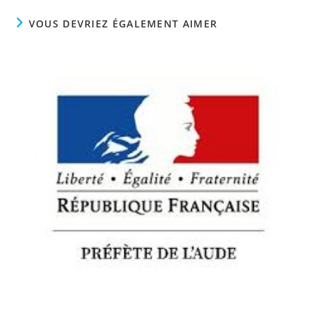
fenêtre
fenêtre
fenêtre
VOUS DEVRIEZ ÉGALEMENT AIMER