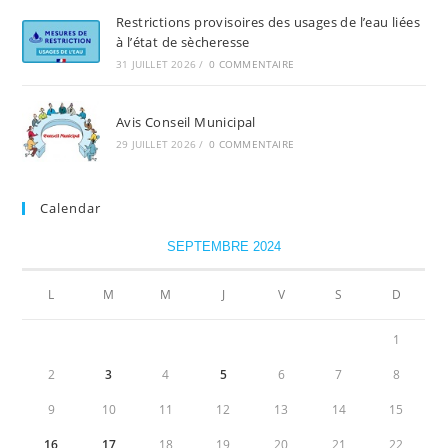
Restrictions provisoires des usages de l’eau liées
à l’état de sècheresse
31 JUILLET 2026
/
0 COMMENTAIRE
Avis Conseil Municipal
29 JUILLET 2026
/
0 COMMENTAIRE
Calendar
SEPTEMBRE 2024
L
M
M
J
V
S
D
1
2
3
4
5
6
7
8
9
10
11
12
13
14
15
16
17
18
19
20
21
22