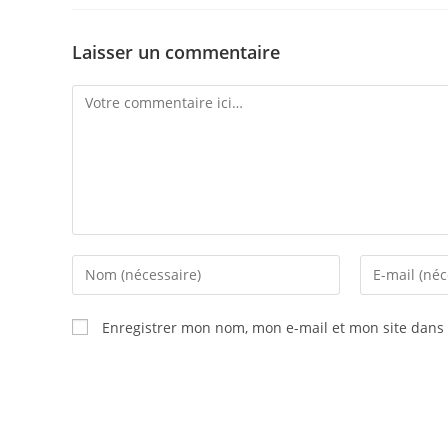
Laisser un commentaire
Comment
Enter
Enter
your
your
name
email
Enregistrer mon nom, mon e-mail et mon site dans
or
address
username
to
to
comment
comment