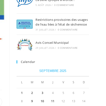
5 AOÛT 2026
/
0 COMMENTAIRE
Restrictions provisoires des usages
de l’eau liées à l’état de sècheresse
31 JUILLET 2026
/
0 COMMENTAIRE
Avis Conseil Municipal
29 JUILLET 2026
/
0 COMMENTAIRE
Calendar
SEPTEMBRE 2025
L
M
M
J
V
S
D
1
2
3
4
5
6
7
8
9
10
11
12
13
14
uvrir