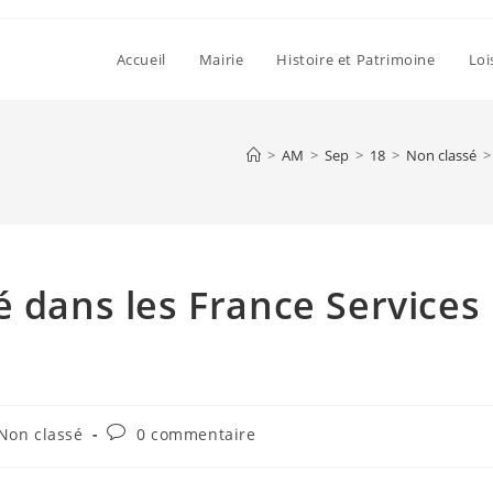
Accueil
Mairie
Histoire et Patrimoine
Loi
>
AM
>
Sep
>
18
>
Non classé
>
é dans les France Services
Commentaires
Non classé
0 commentaire
gory:
de
la