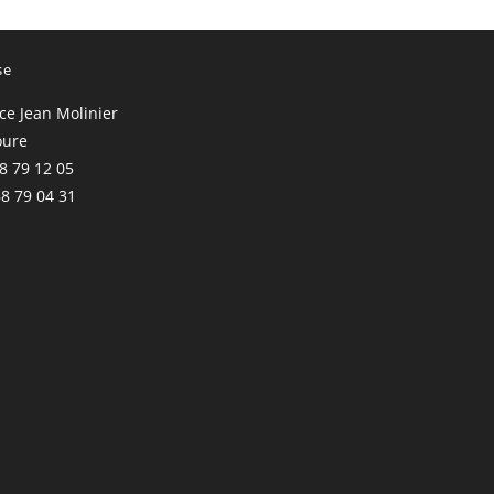
se
ace Jean Molinier
oure
68 79 12 05
68 79 04 31