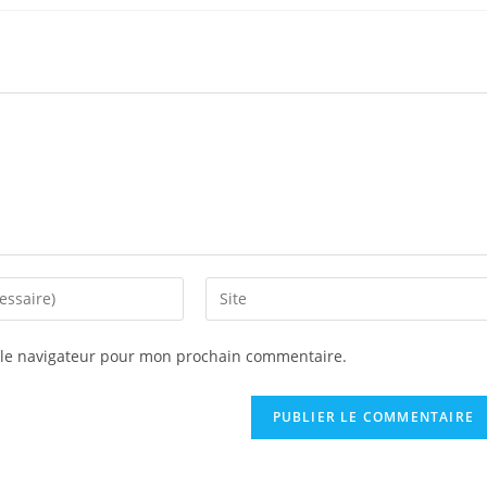
Saisir
l’URL
de
 le navigateur pour mon prochain commentaire.
votre
site
(facultatif)