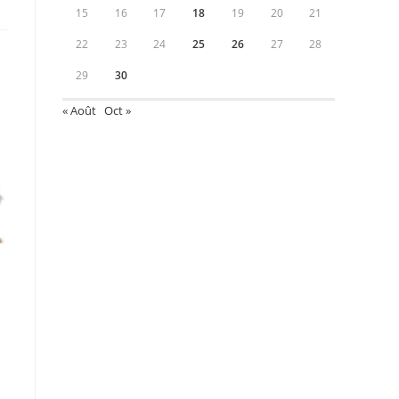
ans
15
16
17
18
19
20
21
ne
utre
enêtre
22
23
24
25
26
27
28
29
30
« Août
Oct »