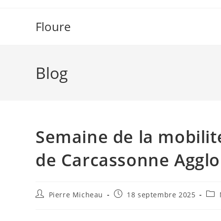
Skip
to
Floure
content
Blog
Semaine de la mobilit
de Carcassonne Agglo
Auteur/autrice
Publication
Post
Pierre Micheau
18 septembre 2025
de
publiée :
cate
la