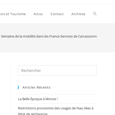
Toggle
sirs et Tourisme
Actus
Contact
Archives
website
Semaine de la mobilité dans les France Services de Carcassonne Agglo
search
Press
Escape
to
Articles Récents
close
the
La Belle Époque à Monze !
search
panel.
Restrictions provisoires des usages de l’eau liées à
l’état de sècheresse