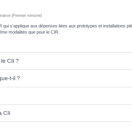
trative (Premier ministre)
IR qui s'applique aux dépenses liées aux prototypes et installations p
même modalités que pour le CIR.
 le CII ?
ue-t-il ?
a CII