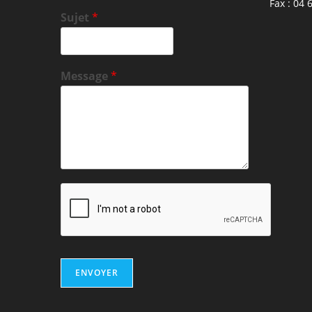
Fax : 04 
Sujet
*
Message
*
ENVOYER