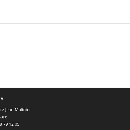
se
ace Jean Molinier
oure
68 79 12 05