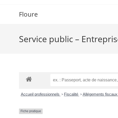
Skip
to
Floure
content
Service public – Entrepri
Accueil professionnels
>
Fiscalité
>
Allégements fiscau
Fiche pratique