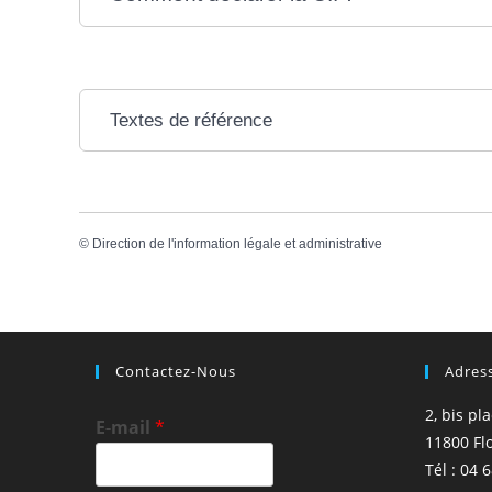
Textes de référence
©
Direction de l'information légale et administrative
Contactez-Nous
Adres
2, bis pl
E-mail
*
11800 Fl
Tél : 04 