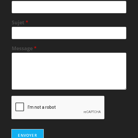
Sujet
*
Message
*
ENVOYER