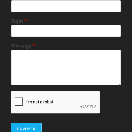
Sujet
*
Message
*
ENVOYER