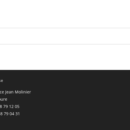
se
ace Jean Molinier
oure
68 79 12 05
68 79 04 31