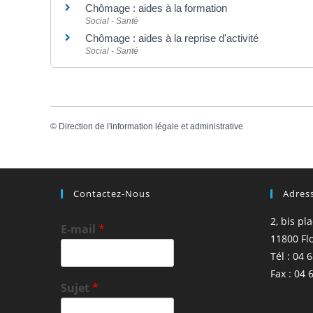
Chômage : aides à la formation
Social - Santé
Chômage : aides à la reprise d'activité
Social - Santé
©
Direction de l'information légale et administrative
Contactez-Nous
Adres
2, bis pl
E-mail
*
11800 Fl
Tél : 04 
Fax : 04 
Sujet
*