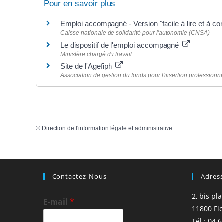
Pour en savoir plus
Emploi accompagné - Version "facile à lire et à c
Caisse nationale de solidarité pour l'autonomie (CNSA)
Le dispositif de l'emploi accompagné
Ministère chargé du travail
Site de l'Agefiph
Association de gestion du fonds pour l'insertion professio
©
Direction de l'information légale et administrative
Contactez-Nous
Adres
2, bis pl
E-mail
*
11800 Fl
Tél : 04 