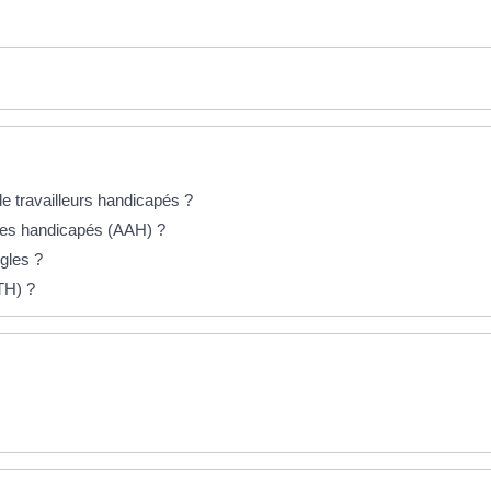
 de travailleurs handicapés ?
ultes handicapés (AAH) ?
ègles ?
TH) ?