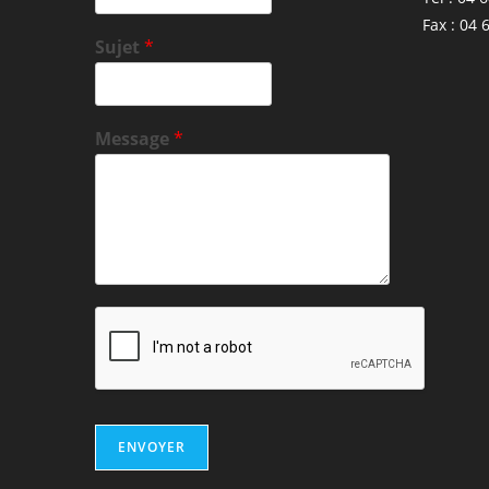
Fax : 04 
Sujet
*
Message
*
ENVOYER