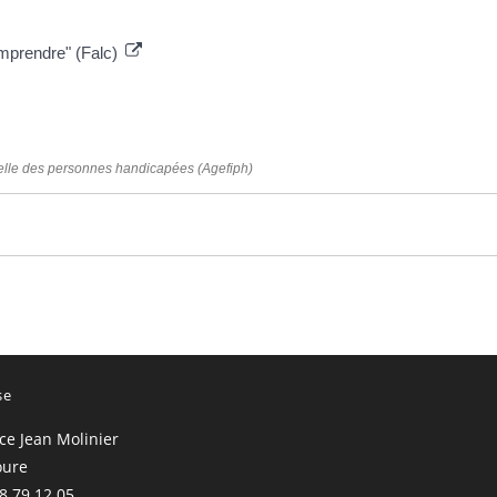
omprendre" (Falc)
nnelle des personnes handicapées (Agefiph)
se
ace Jean Molinier
oure
68 79 12 05