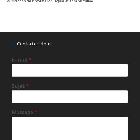
©
Direction de l'information légale et administrative
Contactez-Nous
E-mail
*
Sujet
*
Message
*