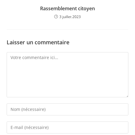
Rassemblement citoyen
3 juillet 2023
Laisser un commentaire
Comment
Enter
your
name
Enter
or
your