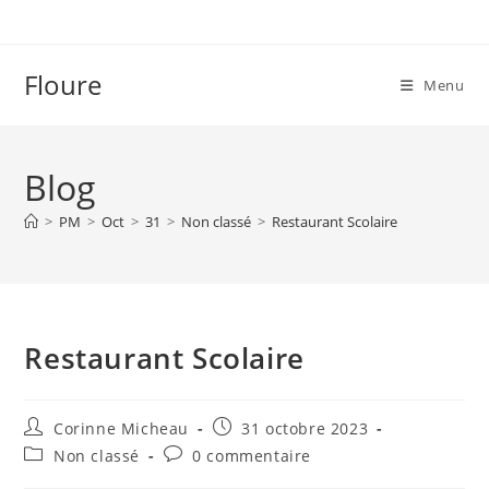
Skip
to
content
Floure
Menu
Blog
>
PM
>
Oct
>
31
>
Non classé
>
Restaurant Scolaire
Restaurant Scolaire
Auteur/autrice
Publication
Corinne Micheau
31 octobre 2023
de
publiée :
Post
Commentaires
Non classé
0 commentaire
la
category:
de
publication :