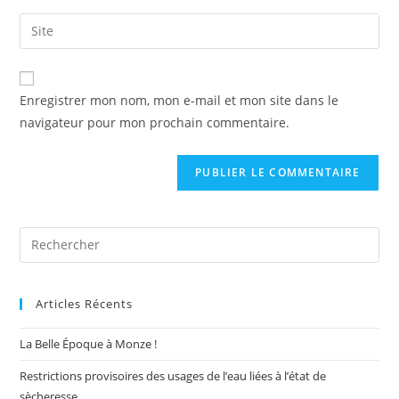
username
email
Saisir
to
address
l’URL
comment
to
de
comment
votre
Enregistrer mon nom, mon e-mail et mon site dans le
site
navigateur pour mon prochain commentaire.
(facultatif)
Pre
Es
to
Articles Récents
clo
the
La Belle Époque à Monze !
sea
pan
Restrictions provisoires des usages de l’eau liées à l’état de
sècheresse