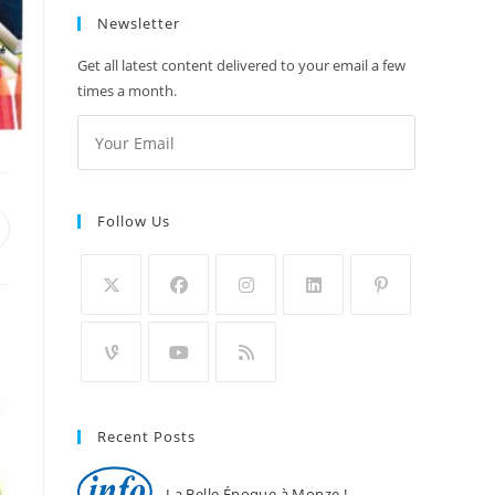
Newsletter
Get all latest content delivered to your email a few
times a month.
Follow Us
uvrir
ans
ne
utre
enêtre
Recent Posts
La Belle Époque à Monze !