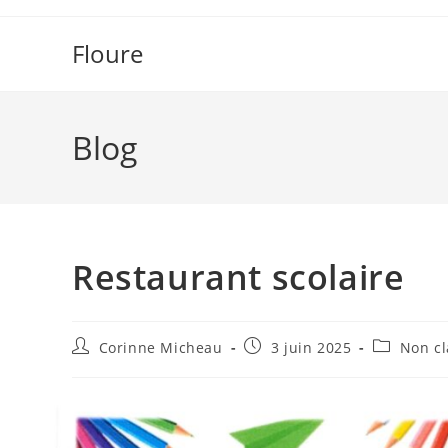
Skip
to
Floure
content
Blog
Restaurant scolaire
Auteur/autrice
Publication
Post
Corinne Micheau
3 juin 2025
Non cl
de
publiée :
category:
la
publication :