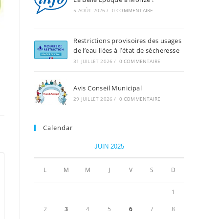
5 AOÛT 2026
/
0 COMMENTAIRE
Restrictions provisoires des usages
de l’eau liées à l’état de sècheresse
31 JUILLET 2026
/
0 COMMENTAIRE
Avis Conseil Municipal
29 JUILLET 2026
/
0 COMMENTAIRE
Calendar
JUIN 2025
L
M
M
J
V
S
D
1
2
3
4
5
6
7
8