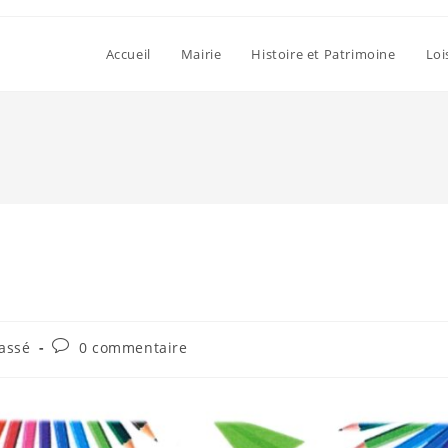
Accueil
Mairie
Histoire et Patrimoine
Loi
Commentaires
assé
0 commentaire
de
la
publication :