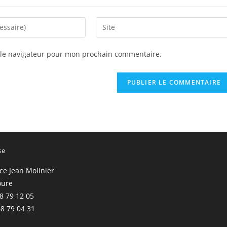
Saisir
l’URL
de
 le navigateur pour mon prochain commentaire.
votre
site
(facultatif)
se
ace Jean Molinier
oure
68 79 12 05
68 79 04 31