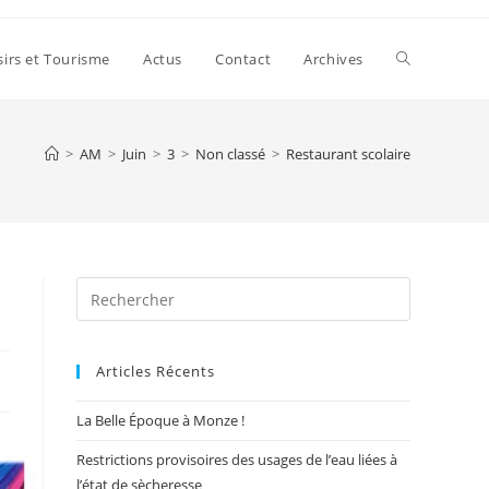
Toggle
sirs et Tourisme
Actus
Contact
Archives
website
>
AM
>
Juin
>
3
>
Non classé
>
Restaurant scolaire
search
Press
Escape
to
Articles Récents
close
the
La Belle Époque à Monze !
search
panel.
Restrictions provisoires des usages de l’eau liées à
l’état de sècheresse