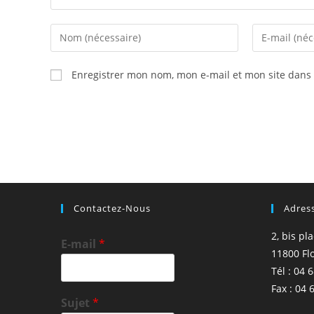
Enter
Enter
your
your
name
email
Enregistrer mon nom, mon e-mail et mon site dans
or
address
username
to
to
comment
comment
Contactez-Nous
Adres
2, bis pl
E-mail
*
11800 Fl
Tél : 04 
Fax : 04 
Sujet
*