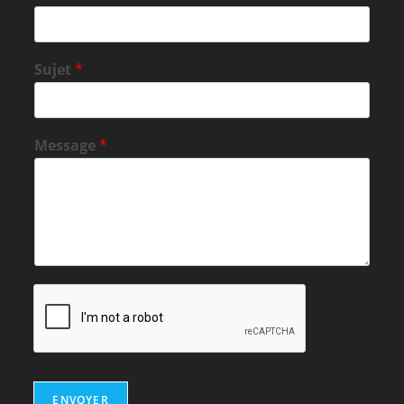
Sujet
*
Message
*
ENVOYER