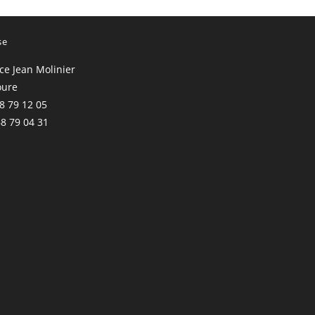
se
ace Jean Molinier
oure
68 79 12 05
68 79 04 31