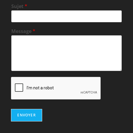
Sujet
*
Message
*
ENVOYER